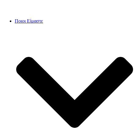
Skip
to
content
Ποιοι Είμαστε