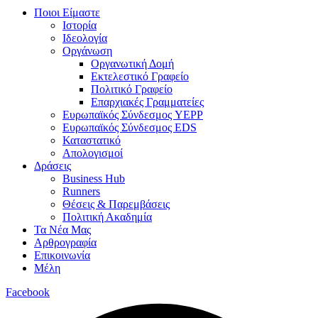
Ποιοι Είμαστε
Ιστορία
Ιδεολογία
Οργάνωση
Οργανωτική Δομή
Εκτελεστικό Γραφείο
Πολιτικό Γραφείο
Επαρχιακές Γραμματείες
Ευρωπαϊκός Σύνδεσμος YEPP
Ευρωπαϊκός Σύνδεσμος EDS
Καταστατικό
Απολογισμοί
Δράσεις
Business Hub
Runners
Θέσεις & Παρεμβάσεις
Πολιτική Ακαδημία
Τα Νέα Μας
Αρθρογραφία
Επικοινωνία
Μέλη
Facebook