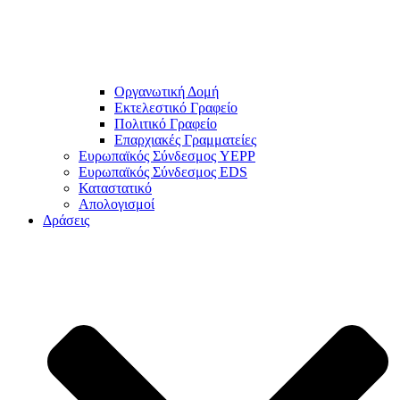
Οργανωτική Δομή
Εκτελεστικό Γραφείο
Πολιτικό Γραφείο
Επαρχιακές Γραμματείες
Ευρωπαϊκός Σύνδεσμος YEPP
Ευρωπαϊκός Σύνδεσμος EDS
Καταστατικό
Απολογισμοί
Δράσεις