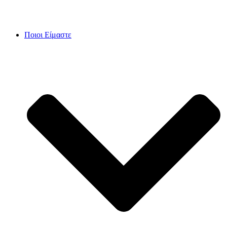
Skip
to
content
Ποιοι Είμαστε