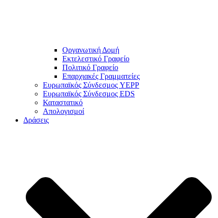
Οργανωτική Δομή
Εκτελεστικό Γραφείο
Πολιτικό Γραφείο
Επαρχιακές Γραμματείες
Ευρωπαϊκός Σύνδεσμος YEPP
Ευρωπαϊκός Σύνδεσμος EDS
Καταστατικό
Απολογισμοί
Δράσεις