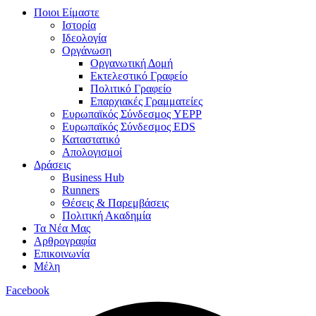
Ποιοι Είμαστε
Ιστορία
Ιδεολογία
Οργάνωση
Οργανωτική Δομή
Εκτελεστικό Γραφείο
Πολιτικό Γραφείο
Επαρχιακές Γραμματείες
Ευρωπαϊκός Σύνδεσμος YEPP
Ευρωπαϊκός Σύνδεσμος EDS
Καταστατικό
Απολογισμοί
Δράσεις
Business Hub
Runners
Θέσεις & Παρεμβάσεις
Πολιτική Ακαδημία
Τα Νέα Μας
Αρθρογραφία
Επικοινωνία
Μέλη
Facebook