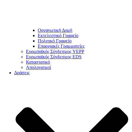
Οργανωτική Δομή
Εκτελεστικό Γραφείο
Πολιτικό Γραφείο
Επαρχιακές Γραμματείες
Ευρωπαϊκός Σύνδεσμος YEPP
Ευρωπαϊκός Σύνδεσμος EDS
Καταστατικό
Απολογισμοί
Δράσεις