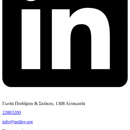
Γωνία Πινδάρου & Σκόκου, 1308 Λευκωσία
22883200
info@nedisy.org