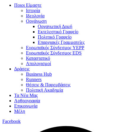
Ποιοι Είμαστε
Ιστορία
Ιδεολογία
Οργάνωση
Οργανωτική Δομή
Εκτελεστικό Γραφείο
Πολιτικό Γραφείο
Επαρχιακές Γραμματείες
Ευρωπαϊκός Σύνδεσμος YEPP
Ευρωπαϊκός Σύνδεσμος EDS
Καταστατικό
Απολογισμοί
Δράσεις
Business Hub
Runners
Θέσεις & Παρεμβάσεις
Πολιτική Ακαδημία
Τα Νέα Μας
Αρθρογραφία
Επικοινωνία
Μέλη
Facebook