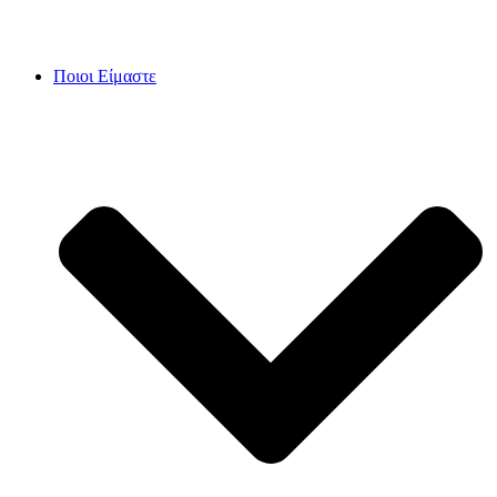
Skip
to
content
Ποιοι Είμαστε