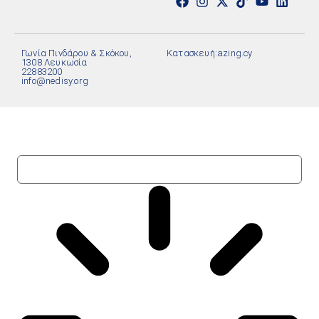
Γωνία Πινδάρου & Σκόκου,
Κατασκευή:
azing.cy
1308 Λευκωσία
22883200
info@nedisy.org