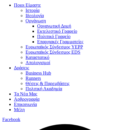
Ποιοι Είμαστε
Ιστορία
Ιδεολογία
Οργάνωση
Οργανωτική Δομή
Εκτελεστικό Γραφείο
Πολιτικό Γραφείο
Επαρχιακές Γραμματείες
Ευρωπαϊκός Σύνδεσμος YEPP
Ευρωπαϊκός Σύνδεσμος EDS
Καταστατικό
Απολογισμοί
Δράσεις
Business Hub
Runners
Θέσεις & Παρεμβάσεις
Πολιτική Ακαδημία
Τα Νέα Μας
Αρθρογραφία
Επικοινωνία
Μέλη
Facebook