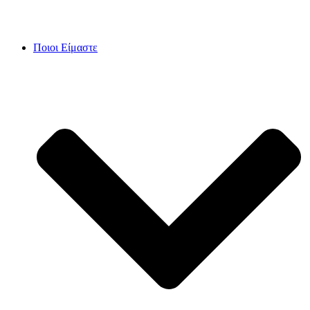
Skip
to
content
Ποιοι Είμαστε