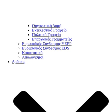
Οργανωτική Δομή
Εκτελεστικό Γραφείο
Πολιτικό Γραφείο
Επαρχιακές Γραμματείες
Ευρωπαϊκός Σύνδεσμος YEPP
Ευρωπαϊκός Σύνδεσμος EDS
Καταστατικό
Απολογισμοί
Δράσεις