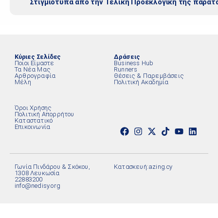
Στιγμιότυπα από την Τελική Προεκλογική της παράτ
Κύριες Σελίδες
Δράσεις
Ποιοι Είμαστε
Business Hub
Τα Νέα Μας
Runners
Αρθρογραφία
Θέσεις & Παρεμβάσεις
Μέλη
Πολιτική Ακαδημία
Όροι Χρήσης
Πολιτική Απορρήτου
Καταστατικό
Επικοινωνία
Γωνία Πινδάρου & Σκόκου,
Κατασκευή:
azing.cy
1308 Λευκωσία
22883200
info@nedisy.org