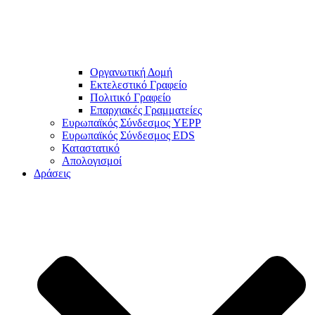
Οργανωτική Δομή
Εκτελεστικό Γραφείο
Πολιτικό Γραφείο
Επαρχιακές Γραμματείες
Ευρωπαϊκός Σύνδεσμος YEPP
Ευρωπαϊκός Σύνδεσμος EDS
Καταστατικό
Απολογισμοί
Δράσεις