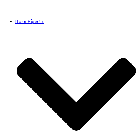
Skip
to
content
Ποιοι Είμαστε