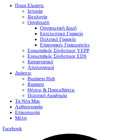
Ποιοι Είμαστε
Ιστορία
Ιδεολογία
Οργάνωση
Οργανωτική Δομή
Εκτελεστικό Γραφείο
Πολιτικό Γραφείο
Επαρχιακές Γραμματείες
Ευρωπαϊκός Σύνδεσμος YEPP
Ευρωπαϊκός Σύνδεσμος EDS
Καταστατικό
Απολογισμοί
Δράσεις
Business Hub
Runners
Θέσεις & Παρεμβάσεις
Πολιτική Ακαδημία
Τα Νέα Μας
Αρθρογραφία
Επικοινωνία
Μέλη
Facebook