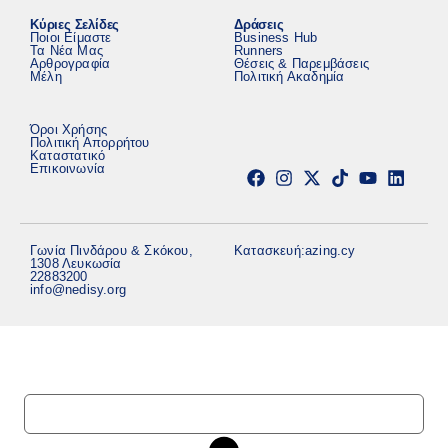
Κύριες Σελίδες
Δράσεις
Ποιοι Είμαστε
Business Hub
Τα Νέα Μας
Runners
Αρθρογραφία
Θέσεις & Παρεμβάσεις
Μέλη
Πολιτική Ακαδημία
Όροι Χρήσης
Πολιτική Απορρήτου
Καταστατικό
Επικοινωνία
Γωνία Πινδάρου & Σκόκου,
Κατασκευή:
azing.cy
1308 Λευκωσία
22883200
info@nedisy.org