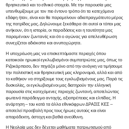
θρησκευτικό και το εθνικό στοιχείο. Με την παρουσία μας
υπενθυμίζουμε με τον πιο έντονο τρόπο ότι τα κατεχόμενα
εδάφη ήταν, είναι και θα παραμείνουν αδιαπραγμάτευτο μέρος
της πατρίδας μας. Δηλώνουμε ξεκάθαρα ότι αυτοί οι τόποι μας
ανήκουν, ότι η ιστορία, οι παραδόσεις και η ταυτότητα μας
παραμένουν ζωντανές και ότι ο αγώνας για απελευθέρωση
συνεχίζεται αδιάκοπα και ανυποχώρητα.
Η υποχρέωση μας να επισκεπτόμαστε περιοχές όπου
κατοικούν ηρωικοί εγκλωβισμένοι συμπατριώτες μας, όπως το
Ριζοκάρπασο, δεν πηγάζει μόνο από την ανάγκη να τιμήσουμε
την πολιτιστική και θρησκευτική μας κληρονομιά, αλλά και από
το καθήκον να στηρίξουμε τους εγκλωβισμένους μας. Παρά τις
δυσκολίες, οι εγκλωβισμένοι μας διατηρούν την ελληνική
παρουσία στις κατεχόμενες περιοχές ζωντανή, αποτελώντας
φωτεινό παράδειγμα αντοχής, αξιοπρέπειας και ελπίδας. Η
ανάρτηση – του κατά τα άλλα εθνικόφρων ΔΡΑΣΙΣ ΚΕΣ –
αποτελεί προσβολή προς τους ήρωες αυτούς και είναι
απαράδεκτη, άστοχη και βαθιά ανεύθυνη.
Η Νεολαία μας δεν δέχεται μαθήματα πατριωτισμού από