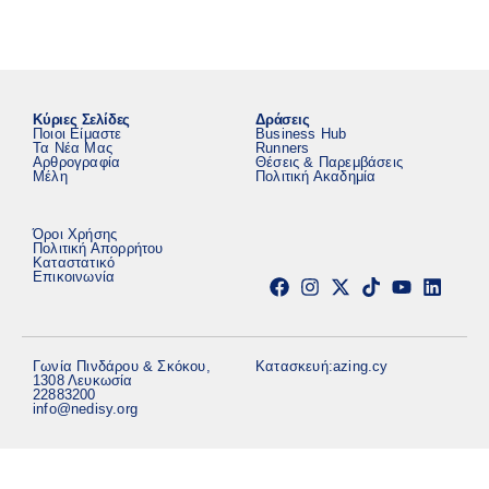
Κύριες Σελίδες
Δράσεις
Ποιοι Είμαστε
Business Hub
Τα Νέα Μας
Runners
Αρθρογραφία
Θέσεις & Παρεμβάσεις
Μέλη
Πολιτική Ακαδημία
Όροι Χρήσης
Πολιτική Απορρήτου
Καταστατικό
Επικοινωνία
Γωνία Πινδάρου & Σκόκου,
Κατασκευή:
azing.cy
1308 Λευκωσία
22883200
info@nedisy.org