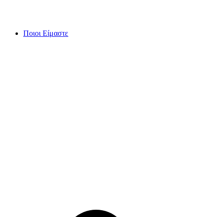
Skip
to
content
Ποιοι Είμαστε