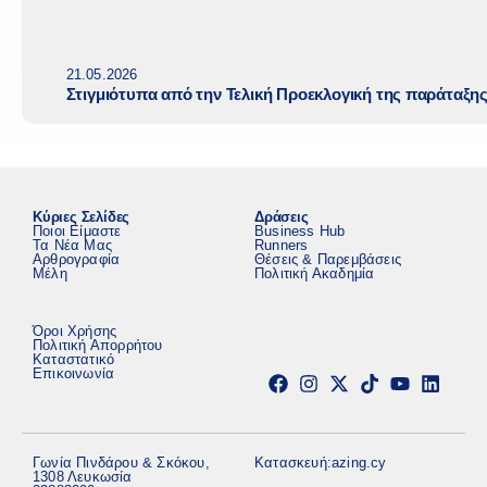
21.05.2026
Στιγμιότυπα από την Τελική Προεκλογική της παράταξη
Κύριες Σελίδες
Δράσεις
Ποιοι Είμαστε
Business Hub
Τα Νέα Μας
Runners
Αρθρογραφία
Θέσεις & Παρεμβάσεις
Μέλη
Πολιτική Ακαδημία
Όροι Χρήσης
Πολιτική Απορρήτου
Καταστατικό
Επικοινωνία
Γωνία Πινδάρου & Σκόκου,
Κατασκευή:
azing.cy
1308 Λευκωσία