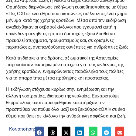
Στις 20 Απριλίου 2024, η Νεολαία Δημοκρατικού Συναγερμού
Ορμήδειας διοργάνωσε εκδήλωση ευαισθητοποίησης με θέμα
«Πες ΟΧΙ σε ένα έθιμο που σκοτώνει», στέλνοντας ένα ηχηρό
μήνυμα κατά της χρήσης κροτίδων. Μέσα από την εκδήλωση
αναδείχθηκαν οι σοβαροί κίνδυνοι που εγκυμονεί αυτή η
επικίνδυνη συνήθεια, η οποία δυστυχώς εξακολουθεί να
προκαλεί ατυχήματα, τραυματισμούς και, σε ορισμένες
περιπτώσεις, ανεπανόρθωτες συνέπειες για ανθρώπινες ζωές.
Κατά τη διάρκεια της δράσης, αξιωματικοί της Αστυνομίας
παρουσίασαν τεκμηριωμένα στοιχεία για τους κινδύνους της
χρήσης κροτίδων, ενημερώνοντας παράλληλα τους πολίτες
για τα απαραίτητα μέτρα πρόληψης και προστασίας.
Η εκδήλωση στόχευσε κυρίως στην ενημέρωση και την
αλλαγή νοοτροπίας, ιδιαίτερα της νεολαίας. Ευχαριστούμε
θερμά όλους όσοι παρευρέθηκαν και στήριξαν την
προσπάθεια να πούμε όλοι μαζί ένα ξεκάθαρο «ΟΧΙ» σε ένα
έθιμο που θέτει σε κίνδυνο την ανθρώπινη ασφάλεια και ζωή.
Κοινοποίηση: