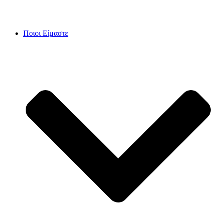
Skip
to
content
Ποιοι Είμαστε