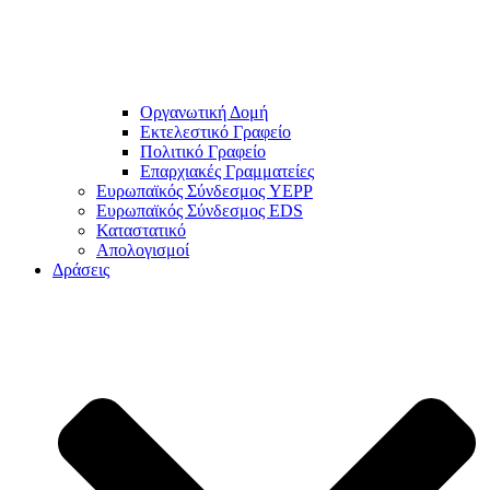
Οργανωτική Δομή
Εκτελεστικό Γραφείο
Πολιτικό Γραφείο
Επαρχιακές Γραμματείες
Ευρωπαϊκός Σύνδεσμος YEPP
Ευρωπαϊκός Σύνδεσμος EDS
Καταστατικό
Απολογισμοί
Δράσεις