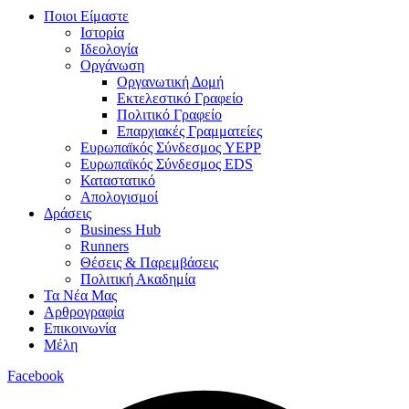
Ποιοι Είμαστε
Ιστορία
Ιδεολογία
Οργάνωση
Οργανωτική Δομή
Εκτελεστικό Γραφείο
Πολιτικό Γραφείο
Επαρχιακές Γραμματείες
Ευρωπαϊκός Σύνδεσμος YEPP
Ευρωπαϊκός Σύνδεσμος EDS
Καταστατικό
Απολογισμοί
Δράσεις
Business Hub
Runners
Θέσεις & Παρεμβάσεις
Πολιτική Ακαδημία
Τα Νέα Μας
Αρθρογραφία
Επικοινωνία
Μέλη
Facebook