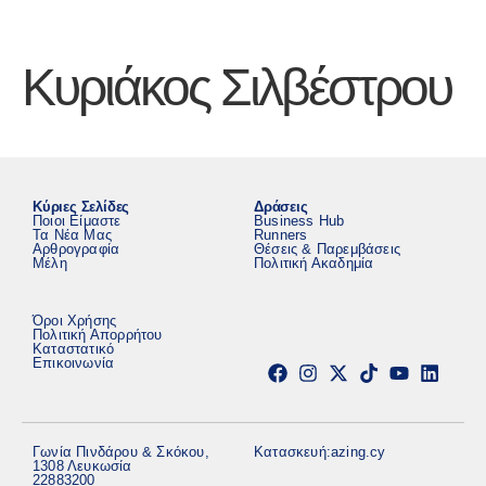
Κυριάκος Σιλβέστρου
Κύριες Σελίδες
Δράσεις
Ποιοι Είμαστε
Business Hub
Τα Νέα Μας
Runners
Αρθρογραφία
Θέσεις & Παρεμβάσεις
Μέλη
Πολιτική Ακαδημία
Όροι Χρήσης
Πολιτική Απορρήτου
Καταστατικό
Επικοινωνία
Γωνία Πινδάρου & Σκόκου,
Κατασκευή:
azing.cy
1308 Λευκωσία
22883200