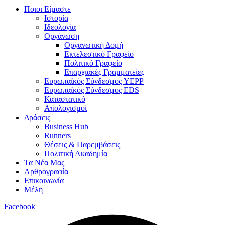
Ποιοι Είμαστε
Ιστορία
Ιδεολογία
Οργάνωση
Οργανωτική Δομή
Εκτελεστικό Γραφείο
Πολιτικό Γραφείο
Επαρχιακές Γραμματείες
Ευρωπαϊκός Σύνδεσμος YEPP
Ευρωπαϊκός Σύνδεσμος EDS
Καταστατικό
Απολογισμοί
Δράσεις
Business Hub
Runners
Θέσεις & Παρεμβάσεις
Πολιτική Ακαδημία
Τα Νέα Μας
Αρθρογραφία
Επικοινωνία
Μέλη
Facebook