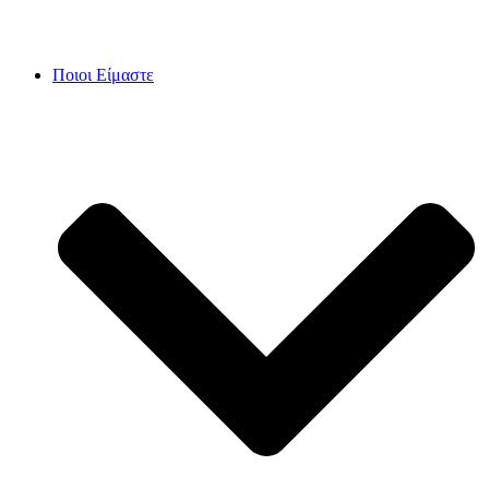
Skip
to
content
Ποιοι Είμαστε