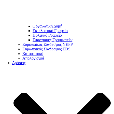
Οργανωτική Δομή
Εκτελεστικό Γραφείο
Πολιτικό Γραφείο
Επαρχιακές Γραμματείες
Ευρωπαϊκός Σύνδεσμος YEPP
Ευρωπαϊκός Σύνδεσμος EDS
Καταστατικό
Απολογισμοί
Δράσεις