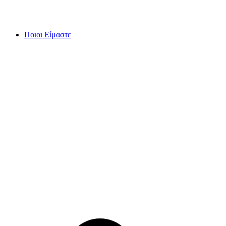
Skip
to
content
Ποιοι Είμαστε