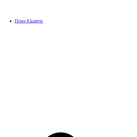
Skip
to
content
Ποιοι Είμαστε