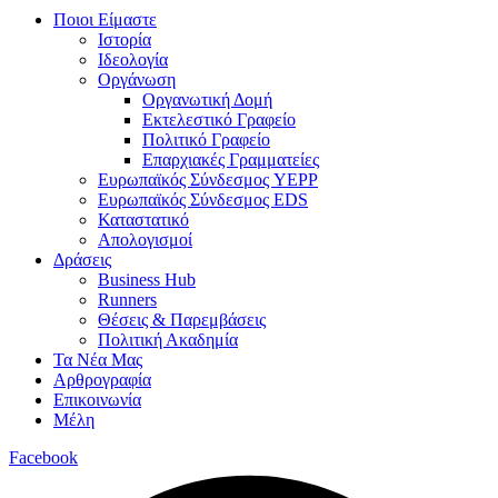
Ποιοι Είμαστε
Ιστορία
Ιδεολογία
Οργάνωση
Οργανωτική Δομή
Εκτελεστικό Γραφείο
Πολιτικό Γραφείο
Επαρχιακές Γραμματείες
Ευρωπαϊκός Σύνδεσμος YEPP
Ευρωπαϊκός Σύνδεσμος EDS
Καταστατικό
Απολογισμοί
Δράσεις
Business Hub
Runners
Θέσεις & Παρεμβάσεις
Πολιτική Ακαδημία
Τα Νέα Μας
Αρθρογραφία
Επικοινωνία
Μέλη
Facebook