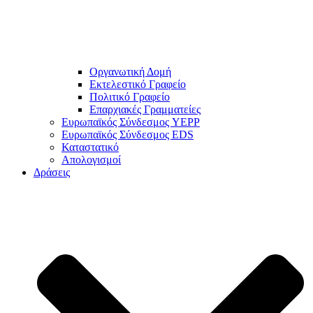
Οργανωτική Δομή
Εκτελεστικό Γραφείο
Πολιτικό Γραφείο
Επαρχιακές Γραμματείες
Ευρωπαϊκός Σύνδεσμος YEPP
Ευρωπαϊκός Σύνδεσμος EDS
Καταστατικό
Απολογισμοί
Δράσεις