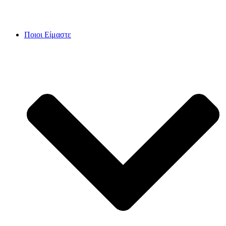
Skip
to
content
Ποιοι Είμαστε