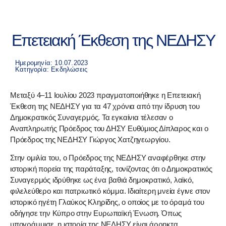
Επετειακή Έκθεση της ΝΕΔΗΣΥ
Ημερομηνία: 10.07.2023
Κατηγορία:
Εκδηλώσεις
Μεταξύ 4–11 Ιουλίου 2023 πραγματοποιήθηκε η Επετειακή
Έκθεση της
ΝΕΔΗΣΥ
για τα 47 χρόνια από την ίδρυση του
Δημοκρατικός Συναγερμός
. Τα εγκαίνια τέλεσαν ο
Αναπληρωτής Πρόεδρος του ΔΗΣΥ
Ευθύμιος Δίπλαρος
και ο
Πρόεδρος της ΝΕΔΗΣΥ
Γιώργος Χατζηγεωργίου
.
Στην ομιλία του, ο Πρόεδρος της ΝΕΔΗΣΥ αναφέρθηκε στην
ιστορική πορεία της παράταξης, τονίζοντας ότι ο Δημοκρατικός
Συναγερμός ιδρύθηκε ως ένα βαθιά δημοκρατικό, λαϊκό,
φιλελεύθερο και πατριωτικό κόμμα. Ιδιαίτερη μνεία έγινε στον
ιστορικό ηγέτη
Γλαύκος Κληρίδης
, ο οποίος με το όραμά του
οδήγησε την Κύπρο στην Ευρωπαϊκή Ένωση. Όπως
υπογράμμισε, η ιστορία της ΝΕΔΗΣΥ είναι άρρηκτα