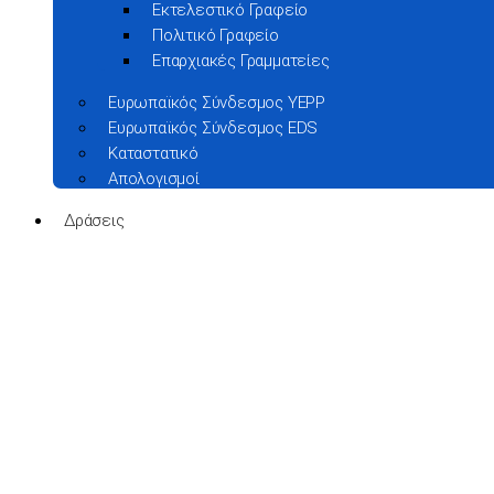
Εκτελεστικό Γραφείο
Πολιτικό Γραφείο
Επαρχιακές Γραμματείες
Ευρωπαϊκός Σύνδεσμος YEPP
Ευρωπαϊκός Σύνδεσμος EDS
Καταστατικό
Απολογισμοί
Δράσεις