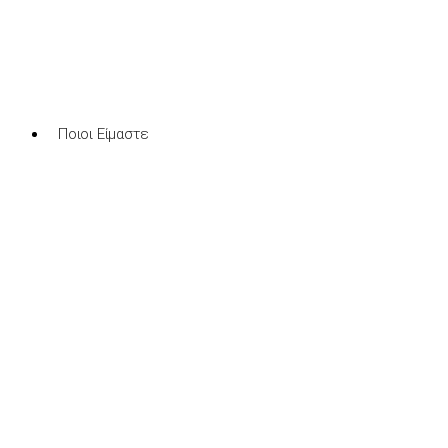
Skip
to
content
Ποιοι Είμαστε