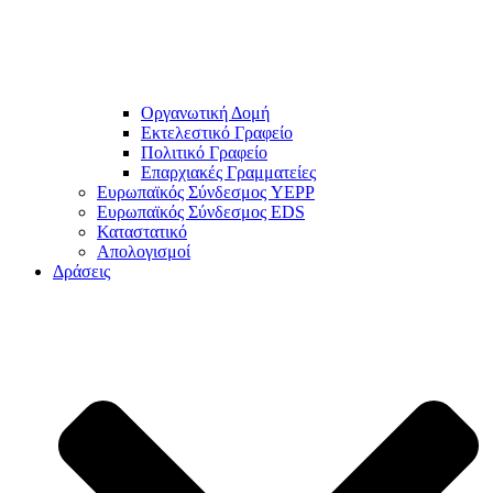
Οργανωτική Δομή
Εκτελεστικό Γραφείο
Πολιτικό Γραφείο
Επαρχιακές Γραμματείες
Ευρωπαϊκός Σύνδεσμος YEPP
Ευρωπαϊκός Σύνδεσμος EDS
Καταστατικό
Απολογισμοί
Δράσεις