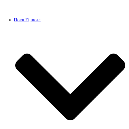
Skip
to
content
Ποιοι Είμαστε