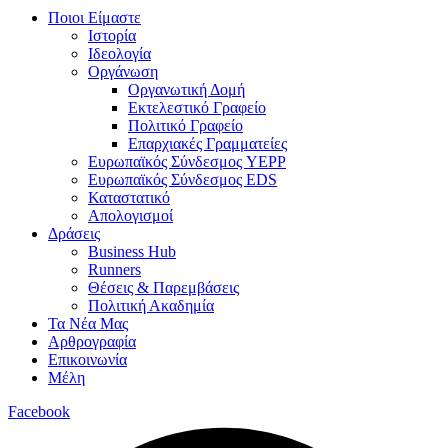
Ποιοι Είμαστε
Ιστορία
Ιδεολογία
Οργάνωση
Οργανωτική Δομή
Εκτελεστικό Γραφείο
Πολιτικό Γραφείο
Επαρχιακές Γραμματείες
Ευρωπαϊκός Σύνδεσμος YEPP
Ευρωπαϊκός Σύνδεσμος EDS
Καταστατικό
Απολογισμοί
Δράσεις
Business Hub
Runners
Θέσεις & Παρεμβάσεις
Πολιτική Ακαδημία
Τα Νέα Μας
Αρθρογραφία
Επικοινωνία
Μέλη
Facebook