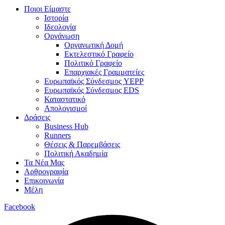
Ποιοι Είμαστε
Ιστορία
Ιδεολογία
Οργάνωση
Οργανωτική Δομή
Εκτελεστικό Γραφείο
Πολιτικό Γραφείο
Επαρχιακές Γραμματείες
Ευρωπαϊκός Σύνδεσμος YEPP
Ευρωπαϊκός Σύνδεσμος EDS
Καταστατικό
Απολογισμοί
Δράσεις
Business Hub
Runners
Θέσεις & Παρεμβάσεις
Πολιτική Ακαδημία
Τα Νέα Μας
Αρθρογραφία
Επικοινωνία
Μέλη
Facebook