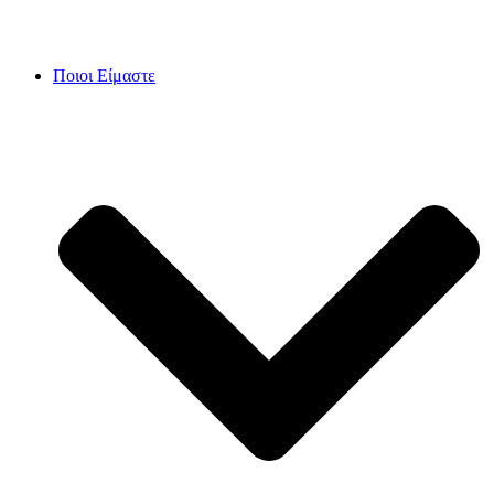
Skip
to
content
Ποιοι Είμαστε