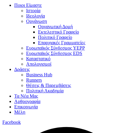
Ποιοι Είμαστε
Ιστορία
Ιδεολογία
Οργάνωση
Οργανωτική Δομή
Εκτελεστικό Γραφείο
Πολιτικό Γραφείο
Επαρχιακές Γραμματείες
Ευρωπαϊκός Σύνδεσμος YEPP
Ευρωπαϊκός Σύνδεσμος EDS
Καταστατικό
Απολογισμοί
Δράσεις
Business Hub
Runners
Θέσεις & Παρεμβάσεις
Πολιτική Ακαδημία
Τα Νέα Μας
Αρθρογραφία
Επικοινωνία
Μέλη
Facebook