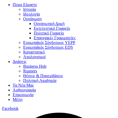
Ποιοι Είμαστε
Ιστορία
Ιδεολογία
Οργάνωση
Οργανωτική Δομή
Εκτελεστικό Γραφείο
Πολιτικό Γραφείο
Επαρχιακές Γραμματείες
Ευρωπαϊκός Σύνδεσμος YEPP
Ευρωπαϊκός Σύνδεσμος EDS
Καταστατικό
Απολογισμοί
Δράσεις
Business Hub
Runners
Θέσεις & Παρεμβάσεις
Πολιτική Ακαδημία
Τα Νέα Μας
Αρθρογραφία
Επικοινωνία
Μέλη
Facebook