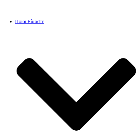
Skip
to
content
Ποιοι Είμαστε