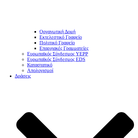
Οργανωτική Δομή
Εκτελεστικό Γραφείο
Πολιτικό Γραφείο
Επαρχιακές Γραμματείες
Ευρωπαϊκός Σύνδεσμος YEPP
Ευρωπαϊκός Σύνδεσμος EDS
Καταστατικό
Απολογισμοί
Δράσεις