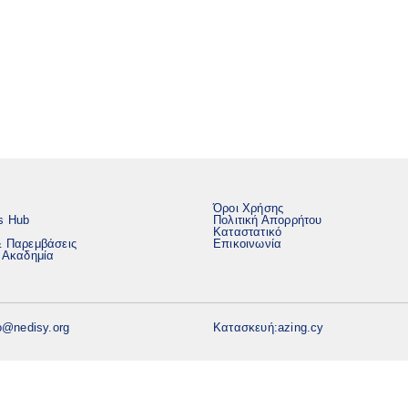
Όροι Χρήσης
s Hub
Πολιτική Απορρήτου
Καταστατικό
& Παρεμβάσεις
Επικοινωνία
ή Ακαδημία
o@nedisy.org
Κατασκευή:
azing.cy