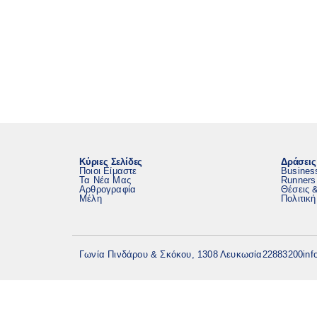
Κύριες Σελίδες
Δράσεις
Ποιοι Είμαστε
Busines
Τα Νέα Μας
Runners
Αρθρογραφία
Θέσεις 
Μέλη
Πολιτικ
Γωνία Πινδάρου & Σκόκου, 1308 Λευκωσία
22883200
inf