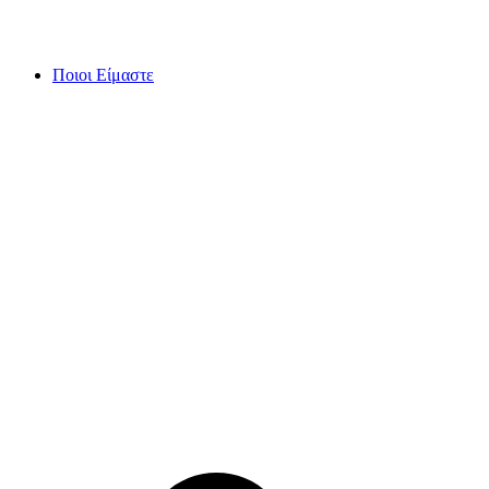
Skip
to
content
Ποιοι Είμαστε