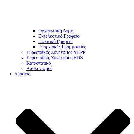
Οργανωτική Δομή
Εκτελεστικό Γραφείο
Πολιτικό Γραφείο
Επαρχιακές Γραμματείες
Ευρωπαϊκός Σύνδεσμος YEPP
Ευρωπαϊκός Σύνδεσμος EDS
Καταστατικό
Απολογισμοί
Δράσεις