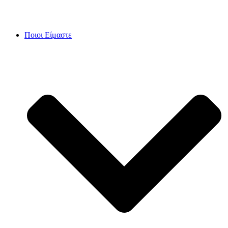
Skip
to
content
Ποιοι Είμαστε