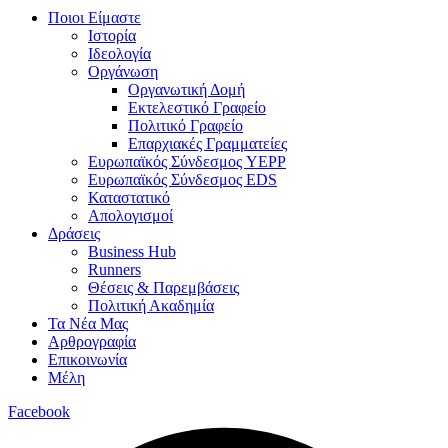
Ποιοι Είμαστε
Ιστορία
Ιδεολογία
Οργάνωση
Οργανωτική Δομή
Εκτελεστικό Γραφείο
Πολιτικό Γραφείο
Επαρχιακές Γραμματείες
Ευρωπαϊκός Σύνδεσμος YEPP
Ευρωπαϊκός Σύνδεσμος EDS
Καταστατικό
Απολογισμοί
Δράσεις
Business Hub
Runners
Θέσεις & Παρεμβάσεις
Πολιτική Ακαδημία
Τα Νέα Μας
Αρθρογραφία
Επικοινωνία
Μέλη
Facebook