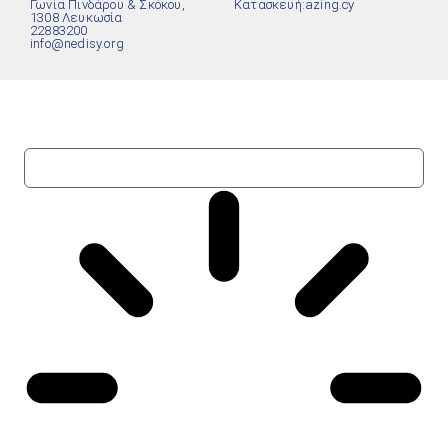
Γωνία Πινδάρου & Σκόκου,
Κατασκευή:
azing.cy
1308 Λευκωσία
22883200
info@nedisy.org