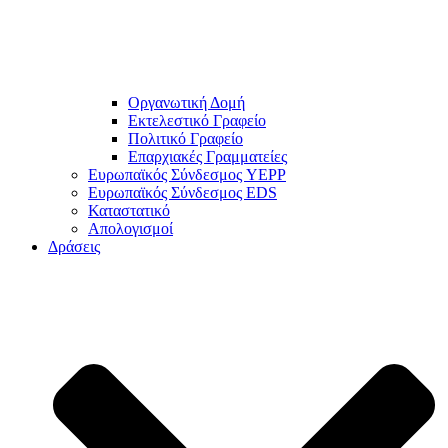
Οργανωτική Δομή
Εκτελεστικό Γραφείο
Πολιτικό Γραφείο
Επαρχιακές Γραμματείες
Ευρωπαϊκός Σύνδεσμος YEPP
Ευρωπαϊκός Σύνδεσμος EDS
Καταστατικό
Απολογισμοί
Δράσεις