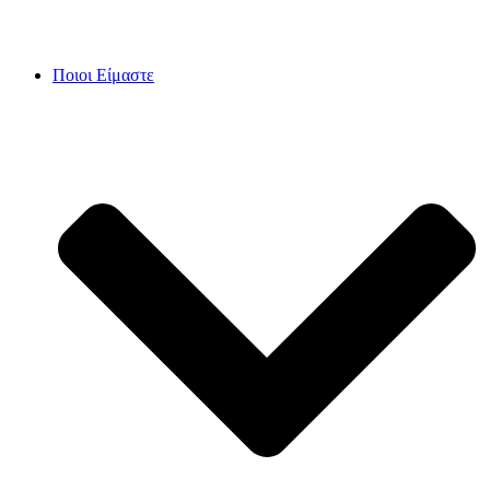
Skip
to
content
Ποιοι Είμαστε