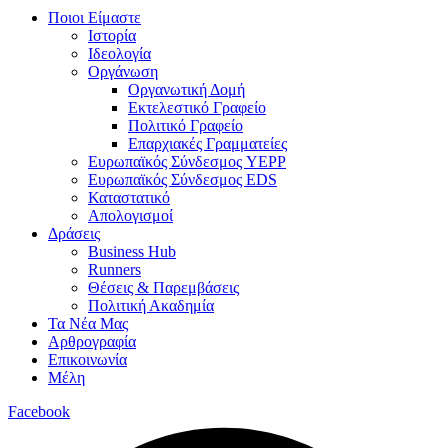
Ποιοι Είμαστε
Ιστορία
Ιδεολογία
Οργάνωση
Οργανωτική Δομή
Εκτελεστικό Γραφείο
Πολιτικό Γραφείο
Επαρχιακές Γραμματείες
Ευρωπαϊκός Σύνδεσμος YEPP
Ευρωπαϊκός Σύνδεσμος EDS
Καταστατικό
Απολογισμοί
Δράσεις
Business Hub
Runners
Θέσεις & Παρεμβάσεις
Πολιτική Ακαδημία
Τα Νέα Μας
Αρθρογραφία
Επικοινωνία
Μέλη
Facebook