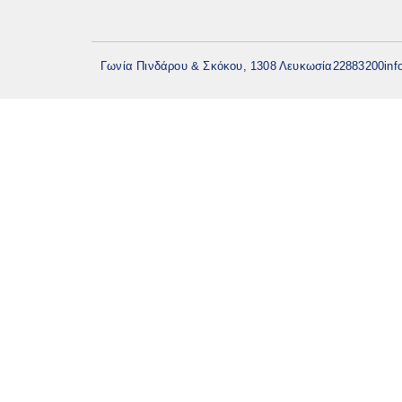
Γωνία Πινδάρου & Σκόκου, 1308 Λευκωσία
22883200
inf