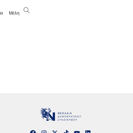
ία
Μέλη