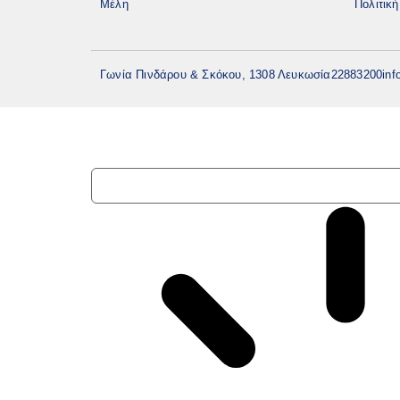
Μέλη
Πολιτικ
Γωνία Πινδάρου & Σκόκου, 1308 Λευκωσία
22883200
inf