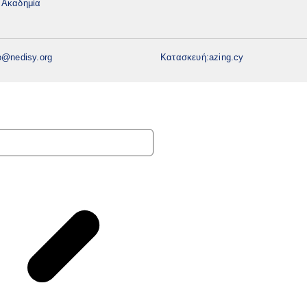
ή Ακαδημία
o@nedisy.org
Κατασκευή:
azing.cy