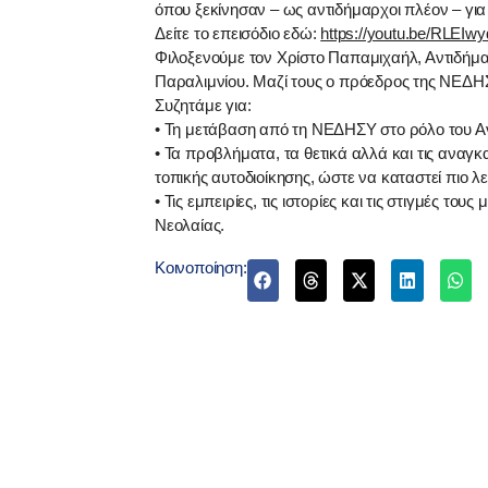
όπου ξεκίνησαν – ως αντιδήμαρχοι πλέον – για 
Δείτε το επεισόδιο εδώ:
https://youtu.be/RLEI
Φιλοξενούμε τον Χρίστο Παπαμιχαήλ, Αντιδήμ
Παραλιμνίου. Μαζί τους ο πρόεδρος της ΝΕΔΗ
Συζητάμε για:
• Τη μετάβαση από τη ΝΕΔΗΣΥ στο ρόλο του Α
• Τα προβλήματα, τα θετικά αλλά και τις αναγ
τοπικής αυτοδιοίκησης, ώστε να καταστεί πιο λ
• Τις εμπειρίες, τις ιστορίες και τις στιγμές 
Νεολαίας.
Κοινοποίηση: