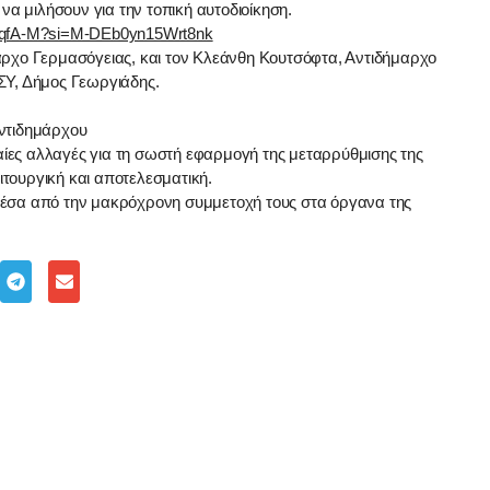
να μιλήσουν για την τοπική αυτοδιοίκηση.
wyqfA-M?si=M-DEb0yn15Wrt8nk
αρχο Γερμασόγειας, και τον Κλεάνθη Κουτσόφτα, Αντιδήμαρχο
ΣΥ, Δήμος Γεωργιάδης.
ντιδημάρχου
καίες αλλαγές για τη σωστή εφαρμογή της μεταρρύθμισης της
ειτουργική και αποτελεσματική.
τους μέσα από την μακρόχρονη συμμετοχή τους στα όργανα της