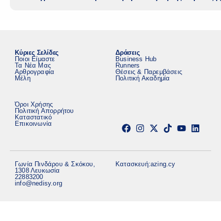
Κύριες Σελίδες
Δράσεις
Ποιοι Είμαστε
Business Hub
Τα Νέα Μας
Runners
Αρθρογραφία
Θέσεις & Παρεμβάσεις
Μέλη
Πολιτική Ακαδημία
Όροι Χρήσης
Πολιτική Απορρήτου
Καταστατικό
Επικοινωνία
Γωνία Πινδάρου & Σκόκου,
Κατασκευή:
azing.cy
1308 Λευκωσία
22883200
info@nedisy.org