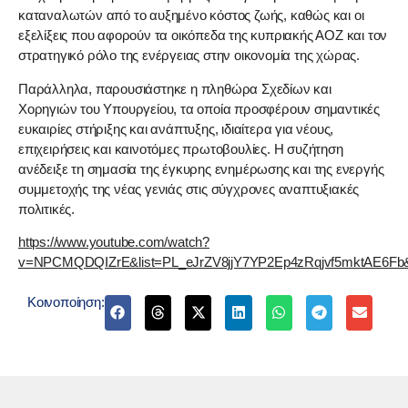
καταναλωτών από το αυξημένο κόστος ζωής, καθώς και οι
εξελίξεις που αφορούν τα οικόπεδα της κυπριακής ΑΟΖ και τον
στρατηγικό ρόλο της ενέργειας στην οικονομία της χώρας.
Παράλληλα, παρουσιάστηκε η πληθώρα Σχεδίων και
Χορηγιών του Υπουργείου, τα οποία προσφέρουν σημαντικές
ευκαιρίες στήριξης και ανάπτυξης, ιδιαίτερα για νέους,
επιχειρήσεις και καινοτόμες πρωτοβουλίες. Η συζήτηση
ανέδειξε τη σημασία της έγκυρης ενημέρωσης και της ενεργής
συμμετοχής της νέας γενιάς στις σύγχρονες αναπτυξιακές
πολιτικές.
https://www.youtube.com/watch?
v=NPCMQDQIZrE&list=PL_eJrZV8jjY7YP2Ep4zRqjvf5mktAE6Fb
Κοινοποίηση: