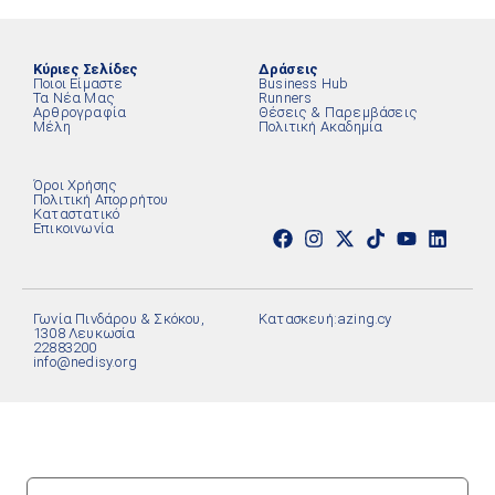
Κύριες Σελίδες
Δράσεις
Ποιοι Είμαστε
Business Hub
Τα Νέα Μας
Runners
Αρθρογραφία
Θέσεις & Παρεμβάσεις
Μέλη
Πολιτική Ακαδημία
Όροι Χρήσης
Πολιτική Απορρήτου
Καταστατικό
Επικοινωνία
Γωνία Πινδάρου & Σκόκου,
Κατασκευή:
azing.cy
1308 Λευκωσία
22883200
info@nedisy.org