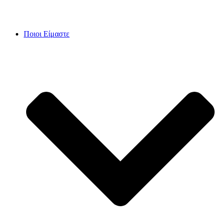
Skip
to
content
Ποιοι Είμαστε