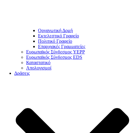
Οργανωτική Δομή
Εκτελεστικό Γραφείο
Πολιτικό Γραφείο
Επαρχιακές Γραμματείες
Ευρωπαϊκός Σύνδεσμος YEPP
Ευρωπαϊκός Σύνδεσμος EDS
Καταστατικό
Απολογισμοί
Δράσεις