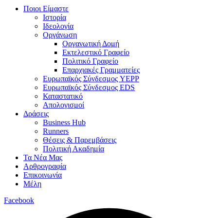
Ποιοι Είμαστε
Ιστορία
Ιδεολογία
Οργάνωση
Οργανωτική Δομή
Εκτελεστικό Γραφείο
Πολιτικό Γραφείο
Επαρχιακές Γραμματείες
Ευρωπαϊκός Σύνδεσμος YEPP
Ευρωπαϊκός Σύνδεσμος EDS
Καταστατικό
Απολογισμοί
Δράσεις
Business Hub
Runners
Θέσεις & Παρεμβάσεις
Πολιτική Ακαδημία
Τα Νέα Μας
Αρθρογραφία
Επικοινωνία
Μέλη
Facebook