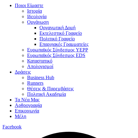
Ποιοι Είμαστε
Ιστορία
Ιδεολογία
Οργάνωση
Οργανωτική Δομή
Εκτελεστικό Γραφείο
Πολιτικό Γραφείο
Επαρχιακές Γραμματείες
Ευρωπαϊκός Σύνδεσμος YEPP
Ευρωπαϊκός Σύνδεσμος EDS
Καταστατικό
Απολογισμοί
Δράσεις
Business Hub
Runners
Θέσεις & Παρεμβάσεις
Πολιτική Ακαδημία
Τα Νέα Μας
Αρθρογραφία
Επικοινωνία
Μέλη
Facebook