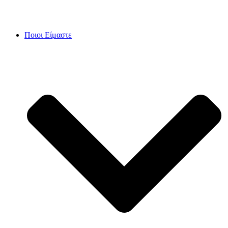
Skip
to
content
Ποιοι Είμαστε