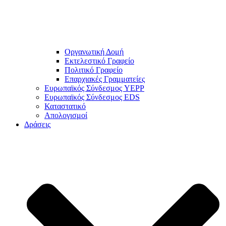
Οργανωτική Δομή
Εκτελεστικό Γραφείο
Πολιτικό Γραφείο
Επαρχιακές Γραμματείες
Ευρωπαϊκός Σύνδεσμος YEPP
Ευρωπαϊκός Σύνδεσμος EDS
Καταστατικό
Απολογισμοί
Δράσεις