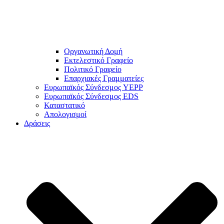
Οργανωτική Δομή
Εκτελεστικό Γραφείο
Πολιτικό Γραφείο
Επαρχιακές Γραμματείες
Ευρωπαϊκός Σύνδεσμος YEPP
Ευρωπαϊκός Σύνδεσμος EDS
Καταστατικό
Απολογισμοί
Δράσεις