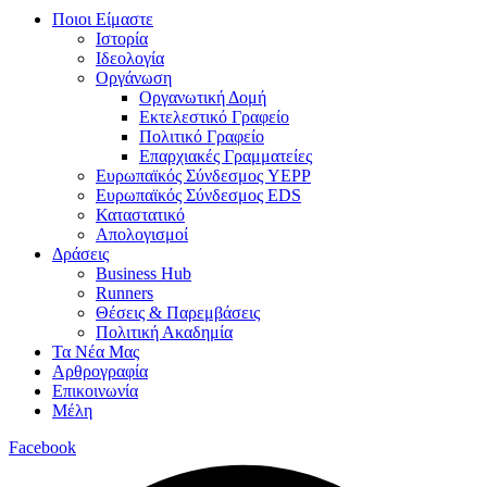
Ποιοι Είμαστε
Ιστορία
Ιδεολογία
Οργάνωση
Οργανωτική Δομή
Εκτελεστικό Γραφείο
Πολιτικό Γραφείο
Επαρχιακές Γραμματείες
Ευρωπαϊκός Σύνδεσμος YEPP
Ευρωπαϊκός Σύνδεσμος EDS
Καταστατικό
Απολογισμοί
Δράσεις
Business Hub
Runners
Θέσεις & Παρεμβάσεις
Πολιτική Ακαδημία
Τα Νέα Μας
Αρθρογραφία
Επικοινωνία
Μέλη
Facebook