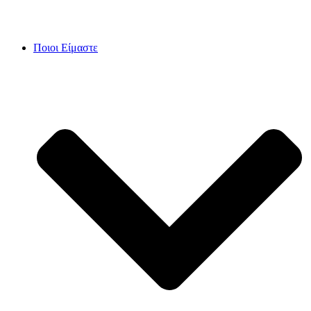
Skip
to
content
Ποιοι Είμαστε