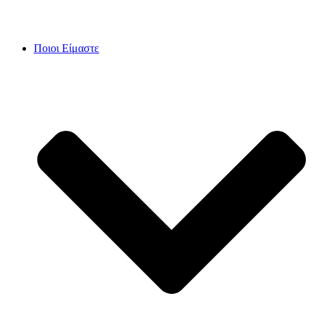
Skip
to
content
Ποιοι Είμαστε