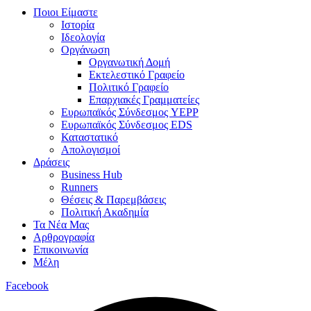
Ποιοι Είμαστε
Ιστορία
Ιδεολογία
Οργάνωση
Οργανωτική Δομή
Εκτελεστικό Γραφείο
Πολιτικό Γραφείο
Επαρχιακές Γραμματείες
Ευρωπαϊκός Σύνδεσμος YEPP
Ευρωπαϊκός Σύνδεσμος EDS
Καταστατικό
Απολογισμοί
Δράσεις
Business Hub
Runners
Θέσεις & Παρεμβάσεις
Πολιτική Ακαδημία
Τα Νέα Μας
Αρθρογραφία
Επικοινωνία
Μέλη
Facebook