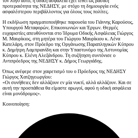
τον λόγο αυτό, η οδική ασφάλεια έχει τεθεί ως βασική
προτεραιότητα της ΝΕΔΗΣΥ, με στόχο τη δημιουργία ενός
ασφαλέστερου περιβάλλοντος για όλους τους πολίτες.
Η εκδήλωση πραγματοποιήθηκε παρουσία του
Γιάννης Καρούσος
,
Υπουργού Μεταφορών, Επικοινωνιών και Έργων. Θερμές
ευχαριστίες απευθύνονται στο
Ίδρυμα Οδικής Ασφάλειας Γιώργος
Μ. Μαυρίκιος
, στη μητέρα του Γιώργου Μαυρίκιου κ. Λένα
Κατελάρη, στον Πρόεδρο της Οργάνωσης Παραπληγικών Κύπρου
κ. Δημήτρη Λαμπριανίδη και στην Υπαστυνόμο της Αστυνομίας
Κύπρου κ. Ελένη Αλεξάνδρου. Τη συζήτηση συντόνισε ο
Αντιπρόεδρος της ΝΕΔΗΣΥ κ. Δήμος Γεωργιάδης.
Όπως ανέφερε στον χαιρετισμό του ο Πρόεδρος της ΝΕΔΗΣΥ
Γιώργος Χατζηγεωργίου
:
«Οι συνήθειες δεν αλλάζουν εν μία νυκτί, αλλά αλλάζουν. Και σε
αυτή την προσπάθεια θα είμαστε αρωγοί, αφού η οδική ασφάλεια
είναι μονόδρομος».
Κοινοποίηση: