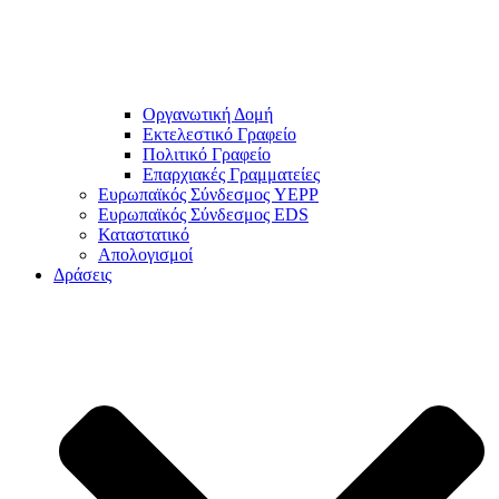
Οργανωτική Δομή
Εκτελεστικό Γραφείο
Πολιτικό Γραφείο
Επαρχιακές Γραμματείες
Ευρωπαϊκός Σύνδεσμος YEPP
Ευρωπαϊκός Σύνδεσμος EDS
Καταστατικό
Απολογισμοί
Δράσεις