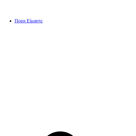
Skip
to
content
Ποιοι Είμαστε