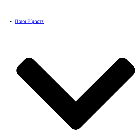
Skip
to
content
Ποιοι Είμαστε