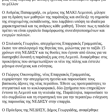
το μέλλον
Ο Ανδρέας Παπαμιχαήλ, εκ μέρους της ΜΑΚΙ Λεμεσού, μίλησε
για τη δράση των μαθητών της παράταξης και ανέδειξε τη σημασία
της στοχευμένης εκπαίδευσης, που λαμβάνει υπόψη τα ιδιαίτερα
χαρακτηριστικά και τις ανάγκες κάθε μαθητή. Τόνισε πως η παιδεία
πρέπει να είναι εργαλείο διαμόρφωσης συνειδητοποιημένων και
ενεργών πολιτών.
Ο Στυλιανός Γεωργίου, απερχόμενος Επαρχιακός Γραμματέας,
έκανε τον απολογισμό της θητείας του, μιλώντας για το ταξίδι 15
χρόνων στη ΝΕΔΗΣΥ και τις θυσίες που έγιναν από όλους για να
διατηρηθεί δυνατή η παράταξη μας στη Λεμεσό. Αναφέρθηκε στις
προκλήσεις που αντιμετωπίζουν οι νέοι της πόλης και έστειλε
μήνυμα συνέχειας και ενότητας.
Ο Γιώργος Οικονομίδης, νέος Επαρχιακός Γραμματέας,
ευχαρίστησε την απερχόμενη ηγεσία και παρουσίασε τους
βασικούς άξονες της νέας περιόδου. Έθεσε ως προτεραιότητες το
στεγαστικό και το κυκλοφοριακό, δύο ζητήματα που επηρεάζουν
έντονα τη Λεμεσό και τη νεολαία της. Παράλληλα, παρουσίασε το
νέο συμβούλιο και τη στρατηγική του για την περαιτέρω ενίσχυση
της παρουσίας της ΝΕΔΗΣΥ στην επαρχία.
Ο Πρόεδρος της ΝΕΔΗΣΥ, Δήμος Γεωργιάδης, αναφέρθηκε