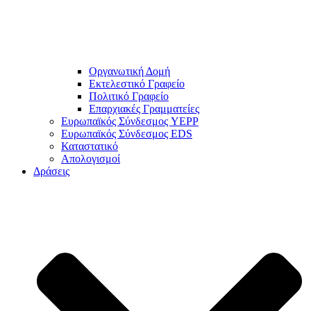
Οργανωτική Δομή
Εκτελεστικό Γραφείο
Πολιτικό Γραφείο
Επαρχιακές Γραμματείες
Ευρωπαϊκός Σύνδεσμος YEPP
Ευρωπαϊκός Σύνδεσμος EDS
Καταστατικό
Απολογισμοί
Δράσεις