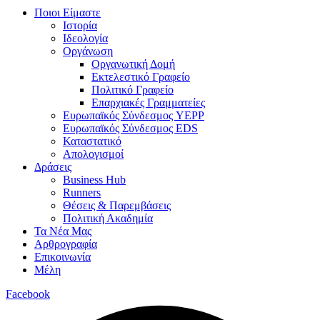
Ποιοι Είμαστε
Ιστορία
Ιδεολογία
Οργάνωση
Οργανωτική Δομή
Εκτελεστικό Γραφείο
Πολιτικό Γραφείο
Επαρχιακές Γραμματείες
Ευρωπαϊκός Σύνδεσμος YEPP
Ευρωπαϊκός Σύνδεσμος EDS
Καταστατικό
Απολογισμοί
Δράσεις
Business Hub
Runners
Θέσεις & Παρεμβάσεις
Πολιτική Ακαδημία
Τα Νέα Μας
Αρθρογραφία
Επικοινωνία
Μέλη
Facebook