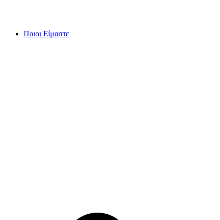
Skip
to
content
Ποιοι Είμαστε