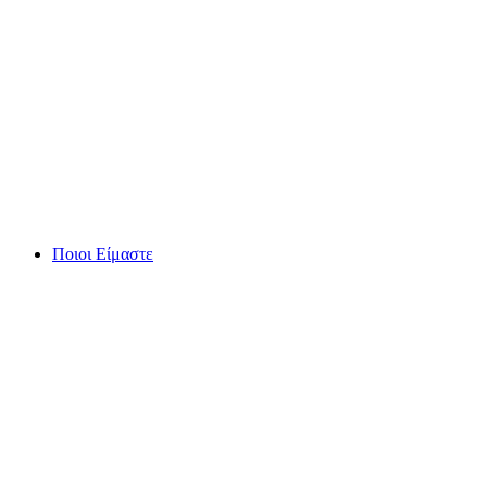
Skip
to
content
Ποιοι Είμαστε