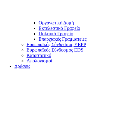
Οργανωτική Δομή
Εκτελεστικό Γραφείο
Πολιτικό Γραφείο
Επαρχιακές Γραμματείες
Ευρωπαϊκός Σύνδεσμος YEPP
Ευρωπαϊκός Σύνδεσμος EDS
Καταστατικό
Απολογισμοί
Δράσεις