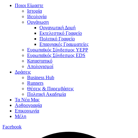
Ποιοι Είμαστε
Ιστορία
Ιδεολογία
Οργάνωση
Οργανωτική Δομή
Εκτελεστικό Γραφείο
Πολιτικό Γραφείο
Επαρχιακές Γραμματείες
Ευρωπαϊκός Σύνδεσμος YEPP
Ευρωπαϊκός Σύνδεσμος EDS
Καταστατικό
Απολογισμοί
Δράσεις
Business Hub
Runners
Θέσεις & Παρεμβάσεις
Πολιτική Ακαδημία
Τα Νέα Μας
Αρθρογραφία
Επικοινωνία
Μέλη
Facebook