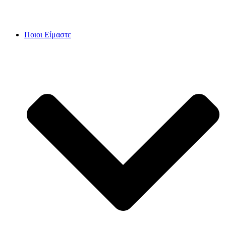
Skip
to
content
Ποιοι Είμαστε