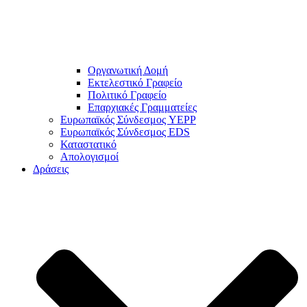
Οργανωτική Δομή
Εκτελεστικό Γραφείο
Πολιτικό Γραφείο
Επαρχιακές Γραμματείες
Ευρωπαϊκός Σύνδεσμος YEPP
Ευρωπαϊκός Σύνδεσμος EDS
Καταστατικό
Απολογισμοί
Δράσεις