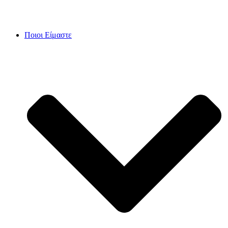
Skip
to
content
Ποιοι Είμαστε