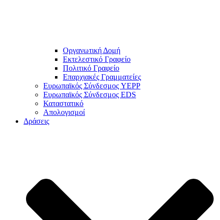
Οργανωτική Δομή
Εκτελεστικό Γραφείο
Πολιτικό Γραφείο
Επαρχιακές Γραμματείες
Ευρωπαϊκός Σύνδεσμος YEPP
Ευρωπαϊκός Σύνδεσμος EDS
Καταστατικό
Απολογισμοί
Δράσεις