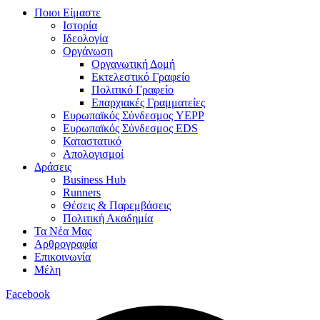
Ποιοι Είμαστε
Ιστορία
Ιδεολογία
Οργάνωση
Οργανωτική Δομή
Εκτελεστικό Γραφείο
Πολιτικό Γραφείο
Επαρχιακές Γραμματείες
Ευρωπαϊκός Σύνδεσμος YEPP
Ευρωπαϊκός Σύνδεσμος EDS
Καταστατικό
Απολογισμοί
Δράσεις
Business Hub
Runners
Θέσεις & Παρεμβάσεις
Πολιτική Ακαδημία
Τα Νέα Μας
Αρθρογραφία
Επικοινωνία
Μέλη
Facebook