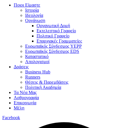
Ποιοι Είμαστε
Ιστορία
Ιδεολογία
Οργάνωση
Οργανωτική Δομή
Εκτελεστικό Γραφείο
Πολιτικό Γραφείο
Επαρχιακές Γραμματείες
Ευρωπαϊκός Σύνδεσμος YEPP
Ευρωπαϊκός Σύνδεσμος EDS
Καταστατικό
Απολογισμοί
Δράσεις
Business Hub
Runners
Θέσεις & Παρεμβάσεις
Πολιτική Ακαδημία
Τα Νέα Μας
Αρθρογραφία
Επικοινωνία
Μέλη
Facebook