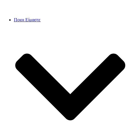
Skip
to
content
Ποιοι Είμαστε