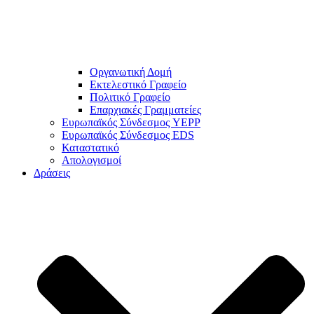
Οργανωτική Δομή
Εκτελεστικό Γραφείο
Πολιτικό Γραφείο
Επαρχιακές Γραμματείες
Ευρωπαϊκός Σύνδεσμος YEPP
Ευρωπαϊκός Σύνδεσμος EDS
Καταστατικό
Απολογισμοί
Δράσεις