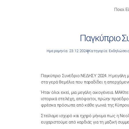
Ποιοι Ε
Παγκύπριο Σ
Ημερομηνία: 23.12.2024
Κατηγορία:
Εκδηλώσει
|
Παγκύπριο Συνέδριο ΝΕΔΗΣΥ 2024. Η μεγάλη μ
στα γερά θεμέλια που παραδίδει η απερχόμενη
Ήταν όλοι εκεί, μια μεγάλη οικογένεια. ΜΑΚΙτ
ιστορικά στελέχη, απόφοιτοι, πρώην προέδροι
φρέσκα πρόσωπα από κάθε γωνιά της Κύπρου
Στείλαμε ισχυρό και ηχηρό μήνυμα πως η Νεολα
ευχαριστούμε από καρδιάς για τη μαζική συμμ