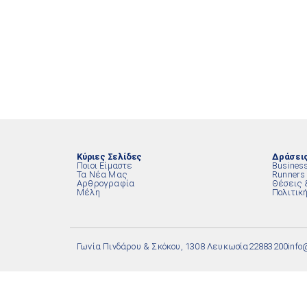
Κύριες Σελίδες
Δράσει
Ποιοι Είμαστε
Busines
Τα Νέα Μας
Runners
Αρθρογραφία
Θέσεις 
Μέλη
Πολιτικ
Γωνία Πινδάρου & Σκόκου, 1308 Λευκωσία
22883200
info