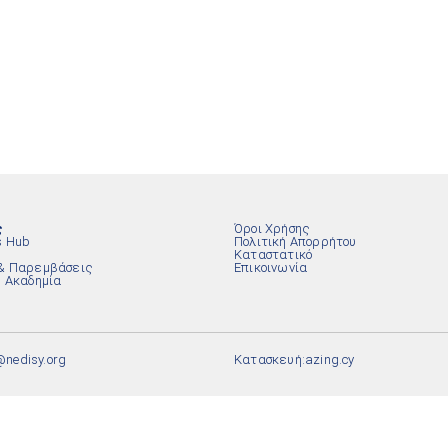
ς
Όροι Χρήσης
s Hub
Πολιτική Απορρήτου
Καταστατικό
& Παρεμβάσεις
Επικοινωνία
ή Ακαδημία
@nedisy.org
Κατασκευή:
azing.cy