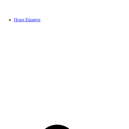
Skip
to
content
Ποιοι Είμαστε