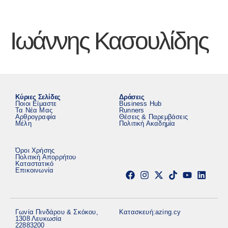
Ιωάννης Κασουλίδης
Κύριες Σελίδες
Δράσεις
Ποιοι Είμαστε
Business Hub
Τα Νέα Μας
Runners
Αρθρογραφία
Θέσεις & Παρεμβάσεις
Μέλη
Πολιτική Ακαδημία
Όροι Χρήσης
Πολιτική Απορρήτου
Καταστατικό
Επικοινωνία
Γωνία Πινδάρου & Σκόκου,
Κατασκευή:
azing.cy
1308 Λευκωσία
22883200