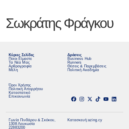
Σωκράτης Φράγκου
Κύριες Σελίδες
Δράσεις
Ποιοι Είμαστε
Business Hub
Τα Νέα Μας
Runners
Αρθρογραφία
Θέσεις & Παρεμβάσεις
Μέλη
Πολιτική Ακαδημία
Όροι Χρήσης
Πολιτική Απορρήτου
Καταστατικό
Επικοινωνία
Γωνία Πινδάρου & Σκόκου,
Κατασκευή:
azing.cy
1308 Λευκωσία
22883200