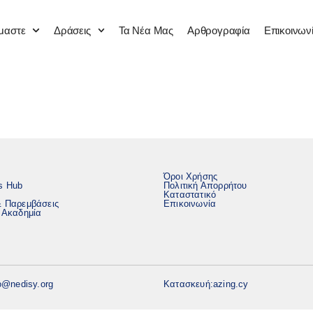
ίμαστε
Δράσεις
Τα Νέα Μας
Αρθρογραφία
Επικοινων
Όροι Χρήσης
s Hub
Πολιτική Απορρήτου
Καταστατικό
& Παρεμβάσεις
Επικοινωνία
ή Ακαδημία
o@nedisy.org
Κατασκευή:
azing.cy