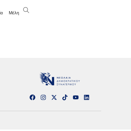
ία
Μέλη