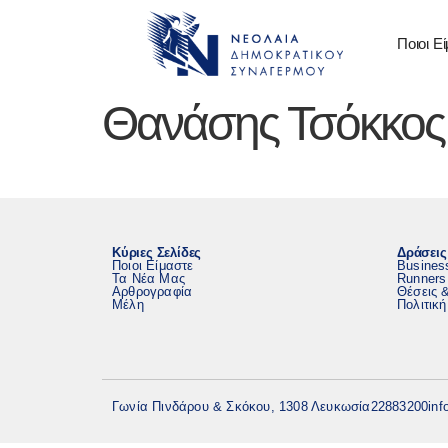
Ποιοι Ε
Θανάσης Τσόκκος
Κύριες Σελίδες
Δράσεις
Ποιοι Είμαστε
Busines
Τα Νέα Μας
Runners
Αρθρογραφία
Θέσεις 
Μέλη
Πολιτικ
Γωνία Πινδάρου & Σκόκου, 1308 Λευκωσία
22883200
inf