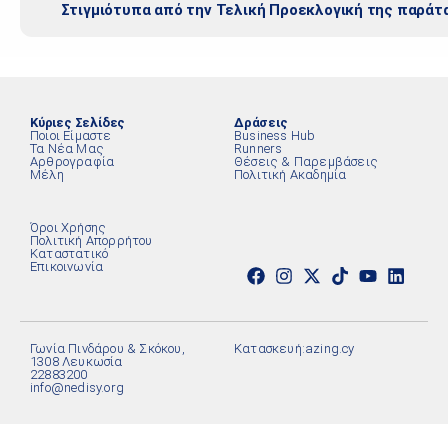
Στιγμιότυπα από την Τελική Προεκλογική της παράτ
Κύριες Σελίδες
Δράσεις
Ποιοι Είμαστε
Business Hub
Τα Νέα Μας
Runners
Αρθρογραφία
Θέσεις & Παρεμβάσεις
Μέλη
Πολιτική Ακαδημία
Όροι Χρήσης
Πολιτική Απορρήτου
Καταστατικό
Επικοινωνία
Γωνία Πινδάρου & Σκόκου,
Κατασκευή:
azing.cy
1308 Λευκωσία
22883200
info@nedisy.org