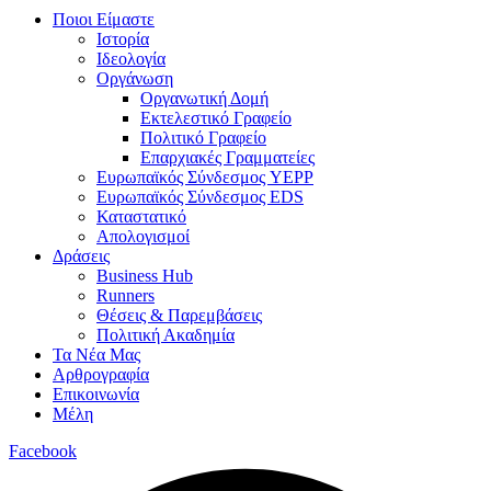
Ποιοι Είμαστε
Ιστορία
Ιδεολογία
Οργάνωση
Οργανωτική Δομή
Εκτελεστικό Γραφείο
Πολιτικό Γραφείο
Επαρχιακές Γραμματείες
Ευρωπαϊκός Σύνδεσμος YEPP
Ευρωπαϊκός Σύνδεσμος EDS
Καταστατικό
Απολογισμοί
Δράσεις
Business Hub
Runners
Θέσεις & Παρεμβάσεις
Πολιτική Ακαδημία
Τα Νέα Μας
Αρθρογραφία
Επικοινωνία
Μέλη
Facebook