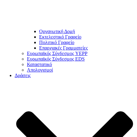
Οργανωτική Δομή
Εκτελεστικό Γραφείο
Πολιτικό Γραφείο
Επαρχιακές Γραμματείες
Ευρωπαϊκός Σύνδεσμος YEPP
Ευρωπαϊκός Σύνδεσμος EDS
Καταστατικό
Απολογισμοί
Δράσεις