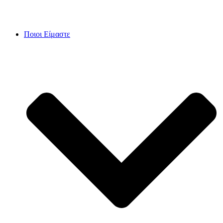
Skip
to
content
Ποιοι Είμαστε